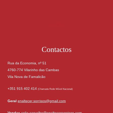
Email us
Contactos
Rua da Economia, nº 51
4760-774 Vilarinho das Cambas
Vila Nova de Famalicão
+351 915 402 414
(Chamada Rede Móvel Nacional)
Geral
enaltecer.sorrisos@gmail.com
Vendas
celia.carvalho@enaltecersorrisos.com