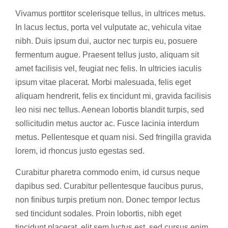
Vivamus porttitor scelerisque tellus, in ultrices metus.
In lacus lectus, porta vel vulputate ac, vehicula vitae
nibh. Duis ipsum dui, auctor nec turpis eu, posuere
fermentum augue. Praesent tellus justo, aliquam sit
amet facilisis vel, feugiat nec felis. In ultricies iaculis
ipsum vitae placerat. Morbi malesuada, felis eget
aliquam hendrerit, felis ex tincidunt mi, gravida facilisis
leo nisi nec tellus. Aenean lobortis blandit turpis, sed
sollicitudin metus auctor ac. Fusce lacinia interdum
metus. Pellentesque et quam nisi. Sed fringilla gravida
lorem, id rhoncus justo egestas sed.
Curabitur pharetra commodo enim, id cursus neque
dapibus sed. Curabitur pellentesque faucibus purus,
non finibus turpis pretium non. Donec tempor lectus
sed tincidunt sodales. Proin lobortis, nibh eget
tincidunt placerat, elit sem luctus est, sed cursus enim