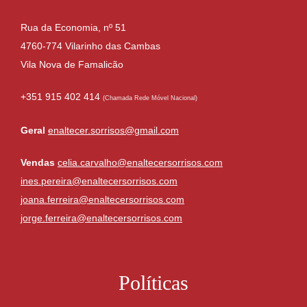
Rua da Economia, nº 51
4760-774 Vilarinho das Cambas
Vila Nova de Famalicão
+351 915 402 414
(Chamada Rede Móvel Nacional)
Geral
enaltecer.sorrisos@gmail.com
Vendas
celia.carvalho@enaltecersorrisos.com
ines.pereira@enaltecersorrisos.com
joana.ferreira@enaltecersorrisos.com
jorge.ferreira@enaltecersorrisos.com
Políticas