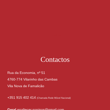
Email us
Contactos
Rua da Economia, nº 51
4760-774 Vilarinho das Cambas
Vila Nova de Famalicão
+351 915 402 414
(Chamada Rede Móvel Nacional)
Geral
enaltecer.sorrisos@gmail.com