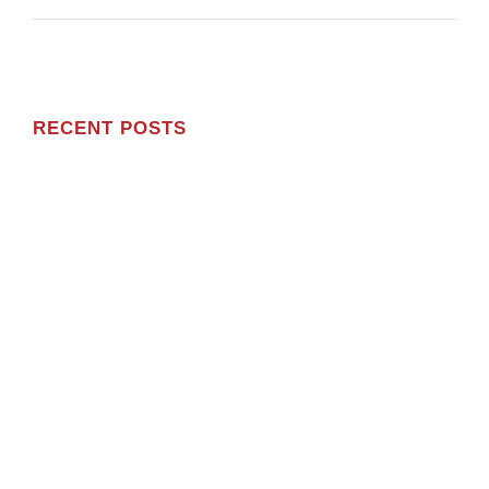
RECENT POSTS
Olá, mundo!
Sem categoria
5 de Janeiro, 2024
Pellentesque habitant morbi tristique of 2023
Science
25 de Janeiro, 2023